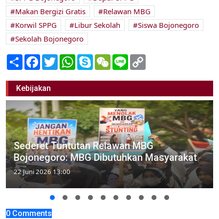
Makan Bergizi Gratis
Relawan MBG
Korwil SPPG
Libur Sekolah
Siswa Bojonegoro
Sekolah Bojonegoro
Share
Facebook
Twitter
WhatsApp
Skype
WeChat
Line
Copy
Link
Kebijakan
Sederet Tuntutan Relawan MBG
Bojonegoro: MBG Dibutuhkan Masyarakat
22 Juni 2026 13:00
0 Comments