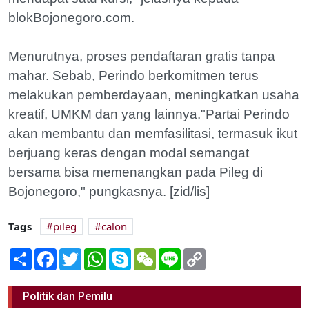
blokBojonegoro.com.
Menurutnya, proses pendaftaran gratis tanpa
mahar. Sebab, Perindo berkomitmen terus
melakukan pemberdayaan, meningkatkan usaha
kreatif, UMKM dan yang lainnya."Partai Perindo
akan membantu dan memfasilitasi, termasuk ikut
berjuang keras dengan modal semangat
bersama bisa memenangkan pada Pileg di
Bojonegoro," pungkasnya. [zid/lis]
Tags
pileg
calon
Share
Facebook
Twitter
WhatsApp
Skype
WeChat
Line
Copy
Link
Panwaskab Akan Selidiki Foto PNS
Berpose Dua Jari
Politik dan Pemilu
04 Mei 2018 16:00