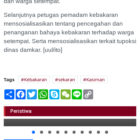
dan warga setempat.
Selanjutnya petugas pemadam kebakaran
mensosialisasikan tentang pencegahan dan
penanganan bahaya kebakaran terhadap warga
setempat. Serta mensosialisasikan terkait tupoksi
dinas damkar. [uul/ito]
Tags
Kebakaran
sekaran
Kasiman
Share
Facebook
Twitter
WhatsApp
Skype
WeChat
Line
Copy
Link
Kwarcab Bojonegoro Dukung Vaksinasi
Peristiwa
11 September 2021 10:00