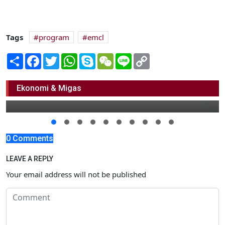
Tags
program
emcl
Share
Facebook
Twitter
WhatsApp
Skype
WeChat
Line
Copy
Link
Persibo 100% Siap Jadi Tuan Rumah
Ekonomi & Migas
12 September 2021 13:00
0 Comments
LEAVE A REPLY
Your email address will not be published