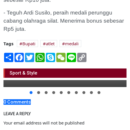
- Teguh Ardi Susilo, peraih medali perunggu
cabang olahraga silat. Menerima bonus sebesar
Rp5 juta.
Tags
Bupati
atlet
medali
Share
Facebook
Twitter
WhatsApp
Skype
WeChat
Line
Copy
Link
Kamu Scorpio? Simak Yuk Ramalan
Zodiakmu Hari Ini!
Sport & Style
11 November 2022 11:00
0 Comments
LEAVE A REPLY
Your email address will not be published