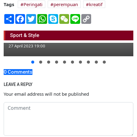
Tags
Peringati
perempuan
kreatif
Share
Facebook
Twitter
WhatsApp
Skype
WeChat
Line
Copy
Link
Dengan Mahar Rp270.420, Tri Suaka Resmi
Sport & Style
Menjadi Suami Nabila Maharani
27 April 2023 19:00
0 Comments
LEAVE A REPLY
Your email address will not be published