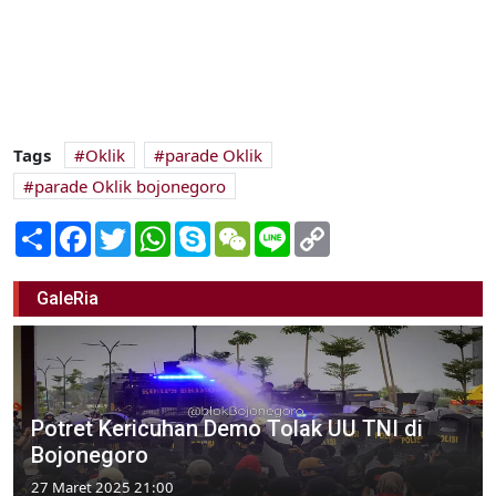
Tags
Oklik
parade Oklik
parade Oklik bojonegoro
Share
Facebook
Twitter
WhatsApp
Skype
WeChat
Line
Copy
Link
GaleRia
Potret Kericuhan Demo Tolak UU TNI di
Bojonegoro
27 Maret 2025 21:00