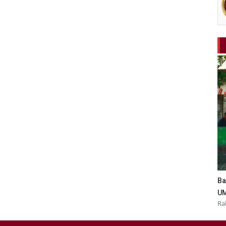
Ba
UM
Ra