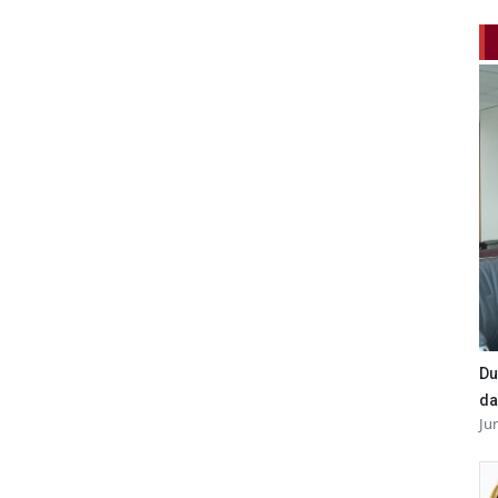
Du
da
Ju