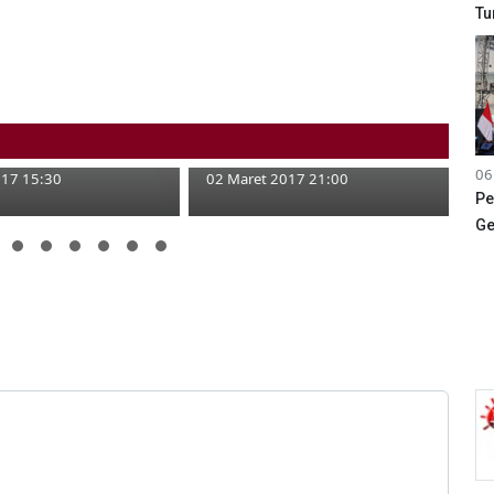
Tu
r Pelatihan Industri
Showroom Andalkan Down
 Sertifikasi
Payment Murah
06
017 15:30
02 Maret 2017 21:00
Pe
Ge