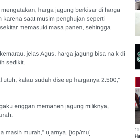
 mengatakan, harga jagung berkisar di harga
an karena saat musim penghujan seperti
h sekitar memasuki masa panen, sehingga
marau, jelas Agus, harga jagung bisa naik di
h sedikit.
l utuh, kalau sudah diselep harganya 2.500,"
engaku enggan memanen jagung miliknya,
urah.
15
 masih murah," ujarnya. [top/mu]
Ha