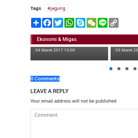
Tags
jagung
Share
Facebook
Twitter
WhatsApp
Skype
WeChat
Line
Copy
Link
Di Bojonegoro, Ada 27 Jenis
PEPC Gela
Ekonomi & Migas
Koperasi
Migas dan
04 Maret 2017 13:00
03 Maret 2
r Mulai
0 Comments
ional
LEAVE A REPLY
Your email address will not be published