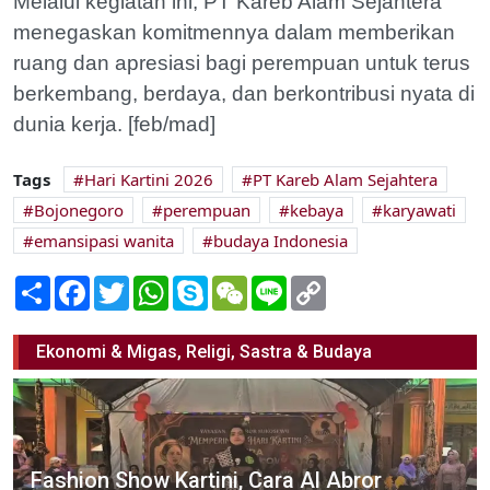
Melalui kegiatan ini, PT Kareb Alam Sejahtera
menegaskan komitmennya dalam memberikan
ruang dan apresiasi bagi perempuan untuk terus
berkembang, berdaya, dan berkontribusi nyata di
dunia kerja. [feb/mad]
Tags
Hari Kartini 2026
PT Kareb Alam Sejahtera
Bojonegoro
perempuan
kebaya
karyawati
emansipasi wanita
budaya Indonesia
Share
Facebook
Twitter
WhatsApp
Skype
WeChat
Line
Copy
Link
Ekonomi & Migas, Religi, Sastra & Budaya
Fashion Show Kartini, Cara Al Abror