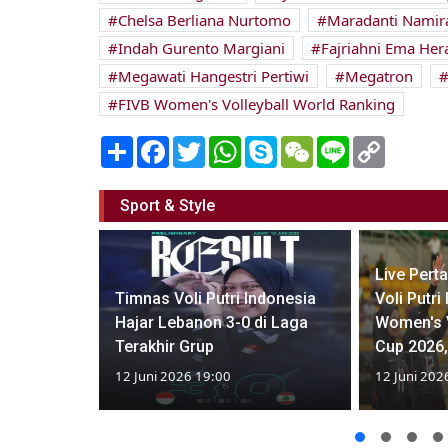
Chelsa Berliana Nurtomo
Maradanti Namira
Indah Gurento Margiani
Fajriahni Ema Her
Megawati Hangestri Pertiwi
Megatron
FIVB Women's Volleyball World Ranking
Share
Facebook
Twitter
WhatsApp
Skype
WeChat
Line
Copy
Link
Sport & Style
Live Pert
AVC
Timnas Voli Putri Indonesia
Voli Putri
 Nations
Hajar Lebanon 3-0 di Laga
Women's V
i!
Terakhir Grup
Cup 2026, 
12 Juni 2026 19:00
12 Juni 202