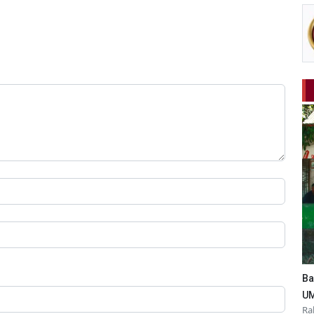
Ba
UM
Ra