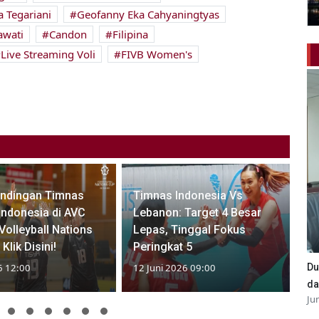
 Tegariani
Geofanny Eka Cahyaningtyas
awati
Candon
Filipina
Live Streaming Voli
FIVB Women's
andingan Timnas
Timnas Indonesia Vs
 Indonesia di AVC
Lebanon: Target 4 Besar
olleyball Nations
Lepas, Tinggal Fokus
Klik Disini!
Peringkat 5
Du
6 12:00
12 Juni 2026 09:00
da
Ju