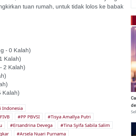
kirkan tuan rumah, untuk tidak lolos ke babak
g - 0 Kalah)
1 Kalah)
- 2 Kalah)
ah)
ah)
5 Kalah)
Ca
de
i Indonesia
Se
FIVB
PP PBVSI
Tisya Amallya Putri
u
Ersandrina Devega
Tina Syifa Sabila Salim
gkar
Arsela Nuari Purnama