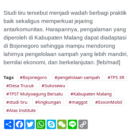
Studi tiru tersebut menjadi wadah berbagi praktik
baik sekaligus memperkuat jejaring
antarkomunitas. Harapannya, pengalaman yang
diperoleh di Kabupaten Malang dapat diadaptasi
di Bojonegoro sehingga mampu mendorong
lahirnya pengelolaan sampah yang lebih mandiri,
bernilai ekonomi, dan berkelanjutan. [feb/mad]
Tags
Bojonegoro
pengelolaan sampah
TPS 3R
Desa Trucuk
Sukosewu
TPST Mulyoagung Bersatu
Kabupaten Malang
studi tiru
lingkungan
maggot
ExxonMobil
Alas Institute
Share
Facebook
Twitter
WhatsApp
Skype
WeChat
Line
Copy
Link
Beberapa Skema untuk Bantu Peternak