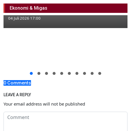
Ayam GAYATRI, Disiapkan Pemkab
Ekonomi & Migas
Bojonegoro
04 Juli 2026 17:00
0 Comments
LEAVE A REPLY
Your email address will not be published