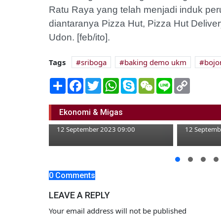
Ratu Raya yang telah menjadi induk p
diantaranya Pizza Hut, Pizza Hut Deliv
Udon. [feb/ito].
Tags
sriboga
baking demo ukm
bojo
Share
Facebook
Twitter
WhatsApp
Skype
WeChat
Line
Copy
Link
Pandai Besi Tak Harus Angkat
Palu, Kini Sudah Ada Alat
Berdikari
Ekonomi & Migas
Modern
daripada 
12 September 2023 09:00
12 Septemb
 Asal
 ke
0 Comments
LEAVE A REPLY
:00
Your email address will not be published