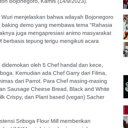
ton Bojonegoro, Kamis (14/9/2023).
ia Wuri menjelaskan bahwa wilayah Bojonegoro
how baking demo yang membawa tema "Rahasia
aknya juga mengapresiasi animo masyarakat
 berbasis tepung terigu mengikuti acara
 didemokan oleh 5 Chef handal dan kece,
iboga. Kemudian ada Chef Garry dari Filma,
himas dari Parrot. Para Chef masing-masing
ean Sausage Cheese Bread, Black and White
ilk Crispy, dan Plant based (vegan) Sacher
istensi Sriboga Flour Mill memberikan