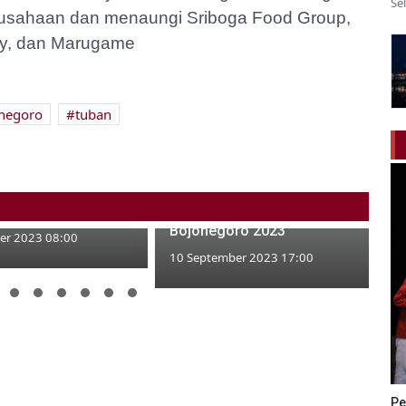
Se
erusahaan dan menaungi Sriboga Food Group,
ery, dan Marugame
negoro
tuban
Produk Unggulan UMKM
 Menjadi Petani
Kalitidu Dipasarkan di Expo
Karyawan Pabrik
Bojonegoro 2023
er 2023 08:00
10 September 2023 17:00
Pe