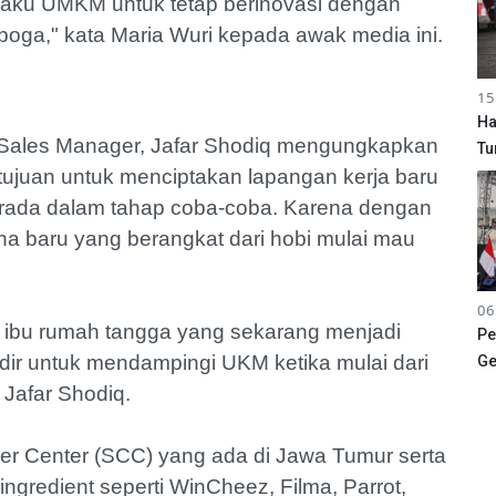
laku UMKM untuk tetap berinovasi dengan
iboga," kata Maria Wuri kepada awak media ini.
15
Ha
Sales Manager, Jafar Shodiq mengungkapkan
Tu
rtujuan untuk menciptakan lapangan kerja baru
erada dalam tahap coba-coba. Karena dengan
ha baru yang berangkat dari hobi mulai mau
06
k ibu rumah tangga yang sekarang menjadi
Pe
dir untuk mendampingi UKM ketika mulai dari
Ge
Jafar Shodiq.
omer Center (SCC) yang ada di Jawa Tumur serta
ngredient seperti WinCheez, Filma, Parrot,