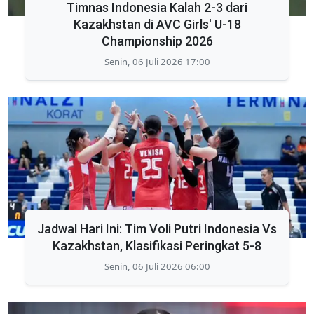
Timnas Indonesia Kalah 2-3 dari
Kazakhstan di AVC Girls' U-18
Championship 2026
Senin, 06 Juli 2026 17:00
Jadwal Hari Ini: Tim Voli Putri Indonesia Vs
Kazakhstan, Klasifikasi Peringkat 5-8
Senin, 06 Juli 2026 06:00