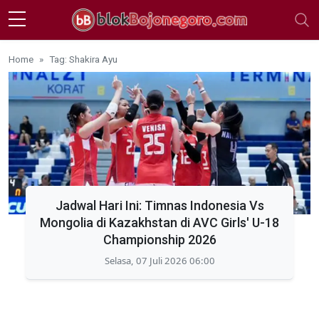
Skip to main content
Home
Tag: Shakira Ayu
Jadwal Hari Ini: Timnas Indonesia Vs
Mongolia di Kazakhstan di AVC Girls' U-18
Championship 2026
Selasa, 07 Juli 2026 06:00