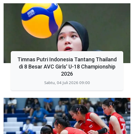
Timnas Putri Indonesia Tantang Thailand
di 8 Besar AVC Girls' U-18 Championship
2026
Sabtu, 04 Juli 2026 09:00