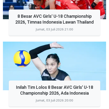
8 Besar AVC Girls' U-18 Championship
2026, Timnas Indonesia Lawan Thailand
Jumat, 03 Juli 2026 21:00
Inilah Tim Lolos 8 Besar AVC Girls' U-18
Championship 2026, Ada Indonesia
Jumat, 03 Juli 2026 20:00