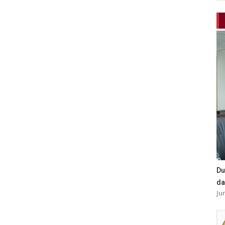
Du
da
Ju