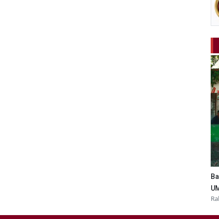
Ba
UM
Ra