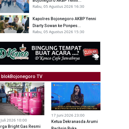
Bojonegoro AKBP Yenni...
Rabu, 05 Agustus 2026 16:30
Kapolres Bojonegoro AKBP Yenni
Diarty Sowan ke Ponpes...
Rabu, 05 Agustus 2026 15:30
blokBojonegoro TV
17 Juni 2026 23:00
 Juli 2026 10:00
Ketua Dekranasda Arumi
rga Bright Gas Resmi
Bachsin Buka...