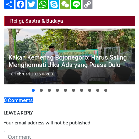
Share
Facebook
Twitter
WhatsApp
Skype
WeChat
Line
Copy
Link
Religi, Sastra & Budaya
Kakan Kemenag Bojonegoro: Harus Saling
Menghormati Jika Ada yang Puasa Dulu
18 Februari 2026 08:00
0 Comments
LEAVE A REPLY
Your email address will not be published