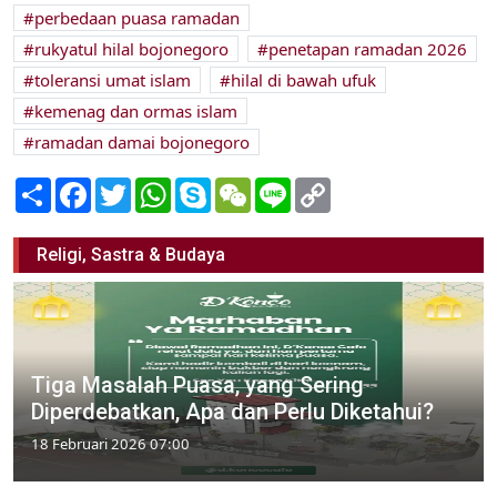
perbedaan puasa ramadan
rukyatul hilal bojonegoro
penetapan ramadan 2026
toleransi umat islam
hilal di bawah ufuk
kemenag dan ormas islam
ramadan damai bojonegoro
Share
Facebook
Twitter
WhatsApp
Skype
WeChat
Line
Copy
Link
Religi, Sastra & Budaya
Tiga Masalah Puasa, yang Sering
Diperdebatkan, Apa dan Perlu Diketahui?
18 Februari 2026 07:00