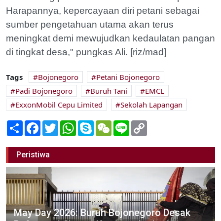
Harapannya, kepercayaan diri petani sebagai
sumber pengetahuan utama akan terus
meningkat demi mewujudkan kedaulatan pangan
di tingkat desa," pungkas Ali. [riz/mad]
Tags
Bojonegoro
Petani Bojonegoro
Padi Bojonegoro
Buruh Tani
EMCL
ExxonMobil Cepu Limited
Sekolah Lapangan
Share
Facebook
Twitter
WhatsApp
Skype
WeChat
Line
Copy
Link
Peristiwa
May Day 2026: Buruh Bojonegoro Desak