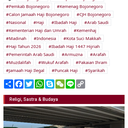
Pemkab Bojonegoro
Kemenag Bojonegoro
Calon Jamaah Haji Bojonegoro
CJH Bojonegoro
Nasional
Haji
Ibadah Haji
Arab Saudi
Kementerian Haji dan Umrah
Kemenhaj
Madinah
Indonesia
Kota Suci Makkah
Haji Tahun 2026
Ibadah Haji 1447 Hijriah
Pemerintah Arab Saudi
Armuzna
Arafah
Muzdalifah
Wukuf Arafah
Pakaian Ihram
Jamaah Haji Ilegal
Puncak Haji
Syarikah
Share
Facebook
Twitter
WhatsApp
Skype
WeChat
Line
Copy
Link
Religi, Sastra & Budaya