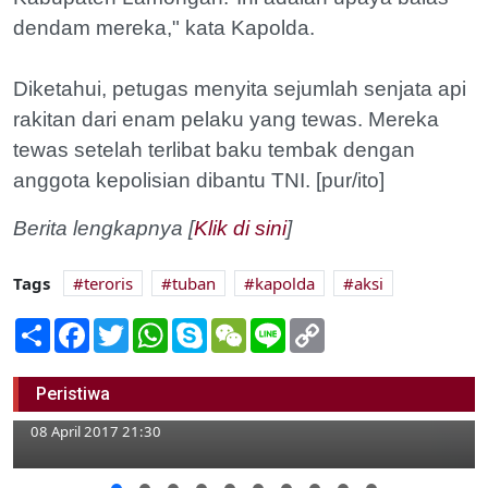
dendam mereka," kata Kapolda.
Diketahui, petugas menyita sejumlah senjata api
rakitan dari enam pelaku yang tewas. Mereka
tewas setelah terlibat baku tembak dengan
anggota kepolisian dibantu TNI. [pur/ito]
Berita lengkapnya [
Klik di sini
]
Tags
teroris
tuban
kapolda
aksi
Share
Facebook
Twitter
WhatsApp
Skype
WeChat
Line
Copy
Link
Terduga Teroris Terkait dengan Bom
Peristiwa
Thamrin dan Lamongan?
08 April 2017 21:30