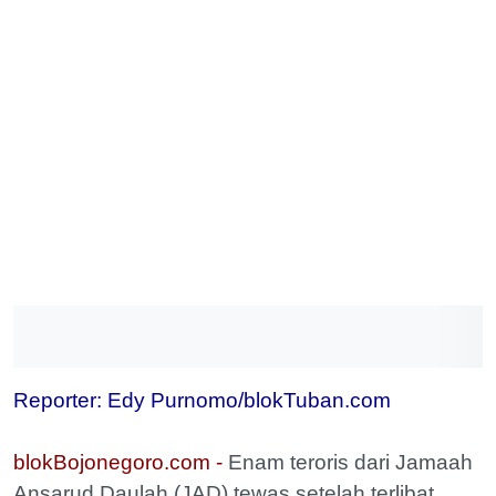
Reporter: Edy Purnomo/blokTuban.com
blokBojonegoro.com -
Enam teroris dari Jamaah
Ansarud Daulah (JAD) tewas setelah terlibat