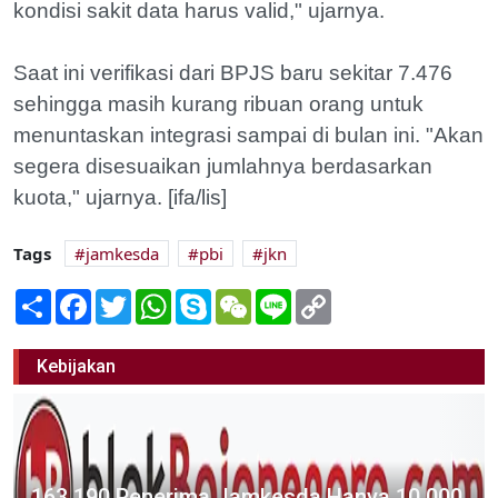
kondisi sakit data harus valid," ujarnya.
Saat ini verifikasi dari BPJS baru sekitar 7.476
sehingga masih kurang ribuan orang untuk
menuntaskan integrasi sampai di bulan ini. "Akan
segera disesuaikan jumlahnya berdasarkan
kuota," ujarnya. [ifa/lis]
Tags
jamkesda
pbi
jkn
Share
Facebook
Twitter
WhatsApp
Skype
WeChat
Line
Copy
Link
Kebijakan
163.190 Penerima Jamkesda Hanya 10.000