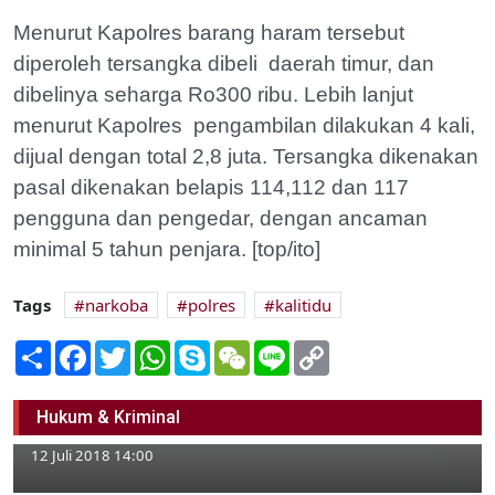
Menurut Kapolres barang haram tersebut
diperoleh tersangka dibeli daerah timur, dan
dibelinya seharga Ro300 ribu. Lebih lanjut
menurut Kapolres pengambilan dilakukan 4 kali,
dijual dengan total 2,8 juta. Tersangka dikenakan
pasal dikenakan belapis 114,112 dan 117
pengguna dan pengedar, dengan ancaman
minimal 5 tahun penjara. [top/ito]
Tags
narkoba
polres
kalitidu
Share
Facebook
Twitter
WhatsApp
Skype
WeChat
Line
Copy
Link
Oknum Kades di Malo Tetap Akan Diproses
Hukum & Kriminal
di Dua Wilayah Hukum
12 Juli 2018 14:00