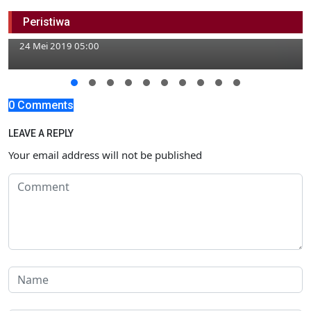
Gubernur Sahur Bersama Tukang Becak
Peristiwa
dan Pasukan Oranye
24 Mei 2019 05:00
0 Comments
LEAVE A REPLY
Your email address will not be published