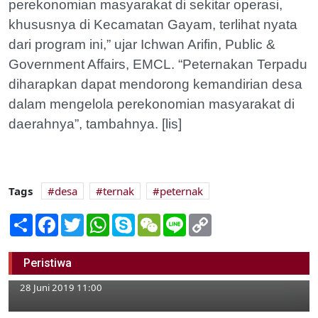
perekonomian masyarakat di sekitar operasi,
khususnya di Kecamatan Gayam, terlihat nyata
dari program ini,” ujar Ichwan Arifin, Public &
Government Affairs, EMCL. “Peternakan Terpadu
diharapkan dapat mendorong kemandirian desa
dalam mengelola perekonomian masyarakat di
daerahnya”, tambahnya. [lis]
Tags
desa
ternak
peternak
Share
Facebook
Twitter
WhatsApp
Skype
WeChat
Line
Copy
Link
Sambut Hari Bhayangkara ke-73, Polres
Peristiwa
Ziarah Makam Pahlawan
28 Juni 2019 11:00