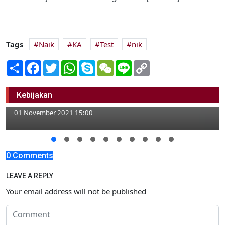
Tags
Naik
KA
Test
nik
Share
Facebook
Twitter
WhatsApp
Skype
WeChat
Line
Copy
Link
Inilah Daftar Nama Pemenang Undian Wajib
Kebijakan
Pajak PBB-P2 Panutan
01 November 2021 15:00
0 Comments
LEAVE A REPLY
Your email address will not be published