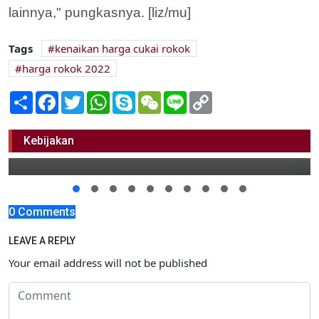
lainnya," pungkasnya. [liz/mu]
Tags
kenaikan harga cukai rokok
harga rokok 2022
Share
Facebook
Twitter
WhatsApp
Skype
WeChat
Line
Copy
Link
Tanah Ambles di Kedungrejo, Rumah
Warga Terancam
Kebijakan
24 Desember 2021 11:00
0 Comments
LEAVE A REPLY
Your email address will not be published