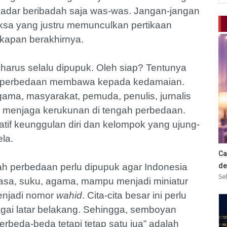
ekadar beribadah saja was-was. Jangan-jangan
ksa yang justru memunculkan pertikaan
 kapan berakhirnya.
harus selalu dipupuk. Oleh siap? Tentunya
ilai perbedaan membawa kepada kedamaian.
ama, masyarakat, pemuda, penulis, jurnalis
i menjaga kerukunan di tengah perbedaan.
atif keunggulan diri dan kelompok yang ujung-
la.
Ca
gah perbedaan perlu dipupuk agar Indonesia
de
Se
asa, suku, agama, mampu menjadi miniatur
njadi nomor
wahid
. Cita-cita besar ini perlu
gai latar belakang. Sehingga, semboyan
erbeda-beda tetapi tetap satu jua” adalah