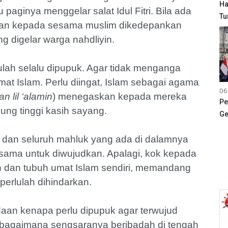
Ha
paginya menggelar salat Idul Fitri. Bila ada
Tu
kan kepada sesama muslim dikedepankan
ang digelar warga nahdliyin.
lulah selalu dipupuk. Agar tidak menganga
at Islam. Perlu diingat, Islam sebagai agama
06
n lil ‘alamin
) menegaskan kepada mereka
Pe
ng tinggi kasih sayang.
Ge
a dan seluruh mahluk yang ada di dalamnya
ersama untuk diwujudkan. Apalagi, kok kepada
dan tubuh umat Islam sendiri, memandang
erlulah dihindarkan.
daan kenapa perlu dipupuk agar terwujud
bagaimana sengsaranya beribadah di tengah