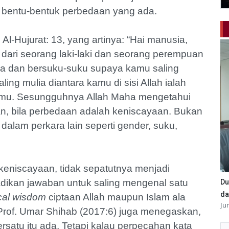
p bentu-bentuk perbedaan yang ada.
 Al-Hujurat: 13, yang artinya: “Hai manusia,
ari seorang laki-laki dan seorang perempuan
a dan bersuku-suku supaya kamu saling
g mulia diantara kamu di sisi Allah ialah
kamu. Sesungguhnya Allah Maha mengetahui
n, bila perbedaan adalah keniscayaan. Bukan
alam perkara lain seperti gender, suku,
eniscayaan, tidak sepatutnya menjadi
adikan jawaban untuk saling mengenal satu
Du
da
cal wisdom
ciptaan Allah maupun Islam ala
Ju
 Prof. Umar Shihab (2017:6) juga menegaskan,
atu itu ada. Tetapi kalau perpecahan kata