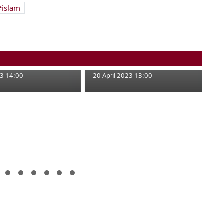
islam
Masjid Agung Darussalam
itik Rukyatul Hilal di
adakan Salat Gerhana
di Bojonegoro
Matahari
23 14:00
20 April 2023 13:00