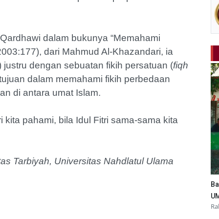
 Al-Qardhawi dalam bukunya “Memahami
2003:177), dari Mahmud Al-Khazandari, ia
) justru dengan sebuatan fikih persatuan (
fiqh
 tujuan dalam memahami fikih perbedaan
an di antara umat Islam.
i kita pahami, bila Idul Fitri sama-sama kita
tas Tarbiyah, Universitas Nahdlatul Ulama
Ba
UM
Ra