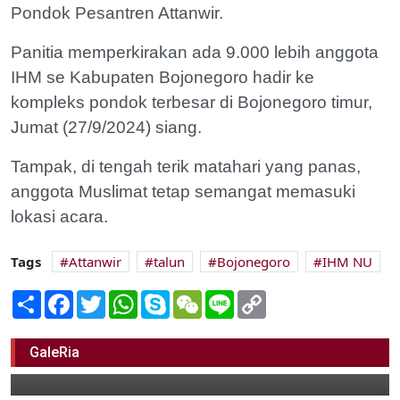
Pondok Pesantren Attanwir.
Panitia memperkirakan ada 9.000 lebih anggota
IHM se Kabupaten Bojonegoro hadir ke
kompleks pondok terbesar di Bojonegoro timur,
Jumat (27/9/2024) siang.
Tampak, di tengah terik matahari yang panas,
anggota Muslimat tetap semangat memasuki
lokasi acara.
Tags
Attanwir
talun
Bojonegoro
IHM NU
Share
Facebook
Twitter
WhatsApp
Skype
WeChat
Line
Copy
Link
9.000 Lebih Muslimat NU Hadir di Ponpes
Attanwir
GaleRia
27 September 2024 16:00