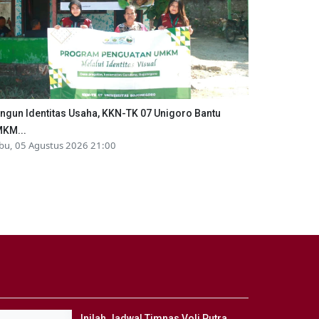
ngun Identitas Usaha, KKN-TK 07 Unigoro Bantu
KM...
bu, 05 Agustus 2026 21:00
Inilah Jadwal Timnas Voli Putra