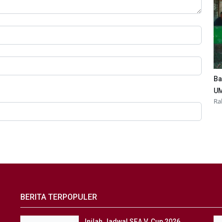
Ba
UM
Ra
BERITA TERPOPULER
Inilah Jadwal SEA V. Cup 2026...