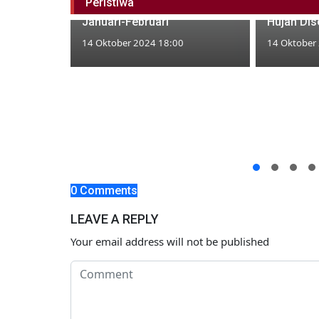
Peristiwa
November, Puncaknya
Bojonegor
Januari-Februari
Hujan Dis
14 Oktober 2024 18:00
14 Oktober
u
 Bata
 Argo
ro
0 Comments
LEAVE A REPLY
Your email address will not be published