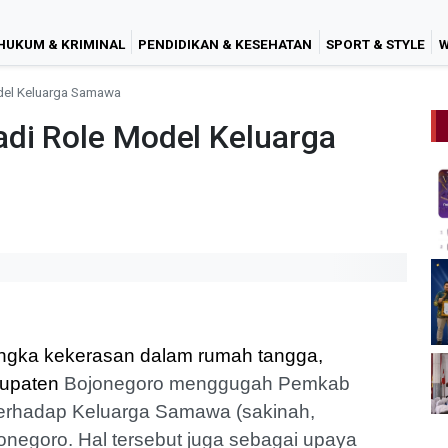
HUKUM & KRIMINAL
PENDIDIKAN & KESEHATAN
SPORT & STYLE
W
del Keluarga Samawa
adi Role Model Keluarga
angka
kekerasan dalam rumah
tangga,
bupaten
Bojonegoro menggugah Pemkab
n terhadap Keluarga Samawa (sakinah,
egoro. Hal tersebut juga sebagai upaya