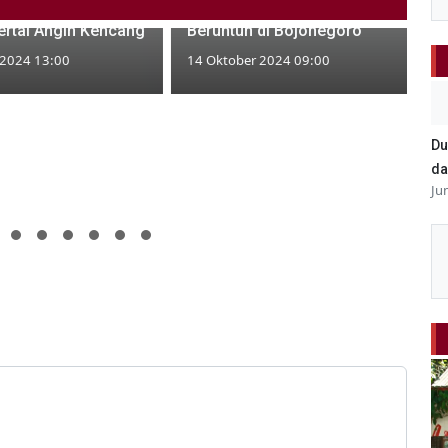
o Rusak Diterjang
Minibus Terlibat Kecelakaan
ertai Angin Kencang
Beruntun di Bojonegoro
 2024 13:00
14 Oktober 2024 09:00
Du
da
Ju