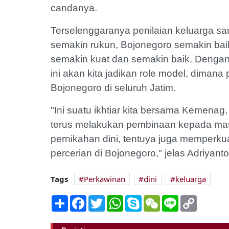
candanya.
Terselenggaranya penilaian keluarga sa
semakin rukun, Bojonegoro semakin ba
semakin kuat dan semakin baik. Dengan t
ini akan kita jadikan role model, dimana
Bojonegoro di seluruh Jatim.
"Ini suatu ikhtiar kita bersama Kemena
terus melakukan pembinaan kepada mas
pernikahan dini, tentuya juga memperku
percerian di Bojonegoro," jelas Adriyanto. 
Tags
Perkawinan
dini
keluarga
Share
Facebook
Twitter
WhatsApp
Skype
WeChat
Line
Copy
Link
Musim Hujan di Bojonegoro
Diprediksi Tiba Awal
Puluhan 