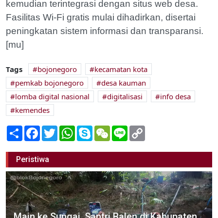
kemudian terintegrasi dengan situs web desa.
Fasilitas Wi-Fi gratis mulai dihadirkan, disertai
peningkatan sistem informasi dan transparansi.
[mu]
Tags
bojonegoro
kecamatan kota
pemkab bojonegoro
desa kauman
lomba digital nasional
digitalisasi
info desa
kemendes
Share
Facebook
Twitter
WhatsApp
Skype
WeChat
Line
Copy
Link
Peristiwa
Main ke Sungai, Santri Balen di Kabupaten