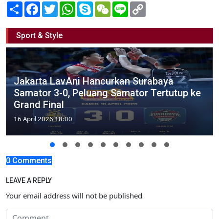
Share
Facebook
Twitter
WhatsApp
Skype
WeChat
Line
Copy
Link
Sport & Style
Jakarta LavAni Hancurkan Surabaya
Samator 3-0, Peluang Samator Tertutup ke
Grand Final
16 April 2026 18:00
0 Comments
LEAVE A REPLY
Your email address will not be published