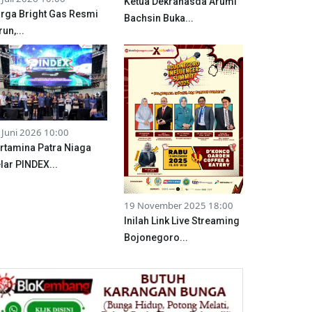
Ketua Dekranasda Arumi
rga Bright Gas Resmi
Bachsin Buka...
run,...
 Juni 2026 10:00
rtamina Patra Niaga
lar PINDEX...
19 November 2025 18:00
Inilah Link Live Streaming
Bojonegoro...