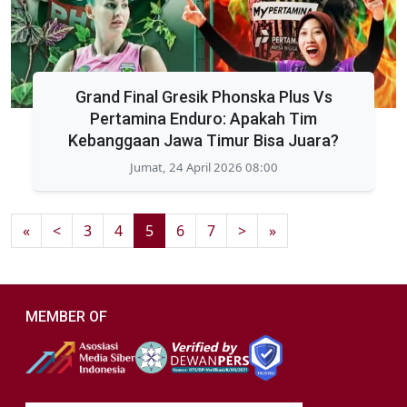
Grand Final Gresik Phonska Plus Vs
Pertamina Enduro: Apakah Tim
Kebanggaan Jawa Timur Bisa Juara?
Jumat, 24 April 2026 08:00
«
<
3
4
5
6
7
>
»
MEMBER OF