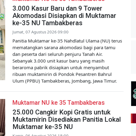
3.000 Kasur Baru dan 9 Tower
Akomodasi Disiapkan di Muktamar
ke-35 NU Tambakberas
Jumat, 07 Agustus 2026 09:00
Panitia Muktamar ke-35 Nahdlatul Ulama (NU) terus
mematangkan sarana akomodasi bagi para tamu
dan peserta dari seluruh penjuru Tanah Air.
Sebanyak 3.000 unit kasur baru yang masih
beraroma pabrik disiapkan untuk menyambut
ribuan muktamirin di Pondok Pesantren Bahrul
Ulum (PPBU) Tambakberas, Jombang, Jawa Timur.
Muktamar NU ke 35 Tambakberas
25.000 Cangkir Kopi Gratis untuk
Muktamirin Disediakan Panitia Lokal
Muktamar ke-35 NU
Kamis, 06 Agustus 2026 18:00