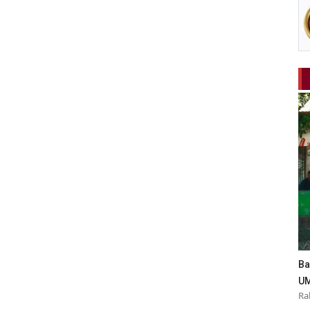
Ba
UM
Ra