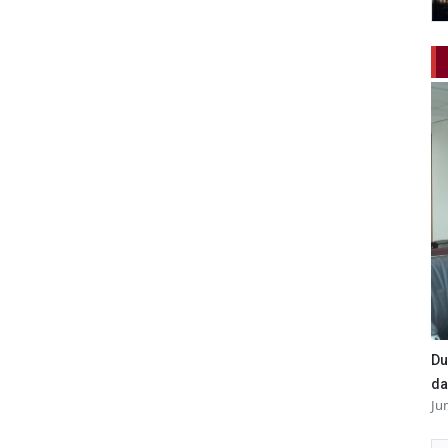
Du
da
Ju