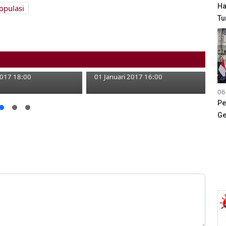
Ha
opulasi
Tu
g Ramai, Penjualan
Tahun Baru, Jasa
 Meningkat
Penyebrangan Perahu Untung
2017 18:00
01 Januari 2017 16:00
06
Pe
Ge