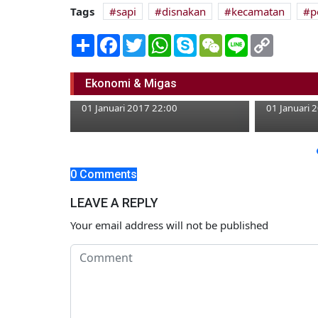
Tags
sapi
disnakan
kecamatan
p
Share
Facebook
Twitter
WhatsApp
Skype
WeChat
Line
Copy
Link
Dua Kecamatan Miliki
Populasi Sapi Potong
Pengunjun
Ekonomi & Migas
Terbanyak
Belimbing
01 Januari 2017 22:00
01 Januari 
0 Comments
LEAVE A REPLY
Your email address will not be published