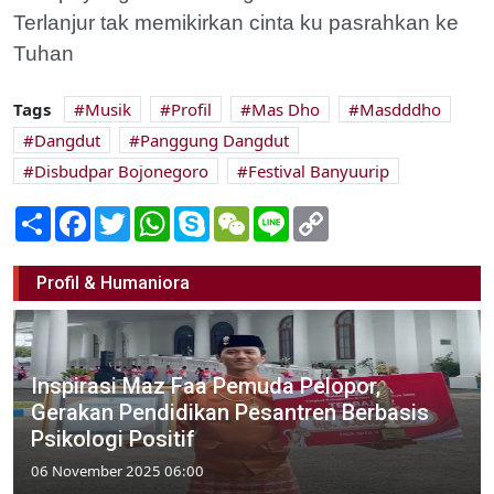
Terlanjur tak memikirkan cinta ku pasrahkan ke
Tuhan
Tags
Musik
Profil
Mas Dho
Masdddho
Dangdut
Panggung Dangdut
Disbudpar Bojonegoro
Festival Banyuurip
Share
Facebook
Twitter
WhatsApp
Skype
WeChat
Line
Copy
Link
Profil & Humaniora
Inspirasi Maz Faa Pemuda Pelopor,
Gerakan Pendidikan Pesantren Berbasis
Psikologi Positif
06 November 2025 06:00