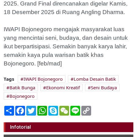
2025. Grand Final direncanakan digelar Kamis,
18 Desember 2025 di Ruang Angling Dharma.
IWAPI Bojonegoro mengajak masyarakat luas
yang mencintai seni, budaya, dan desain untuk
ikut berpartisipasi. Semakin banyak karya lahir,
semakin kaya pula warisan batik khas
Bojonegoro. [feb/mad]
Tags
IWAPI Bojonegoro
Lomba Desain Batik
Batik Bunga
Ekonomi Kreatif
Seni Budaya
Bojonegoro
Share
Facebook
Twitter
WhatsApp
Skype
WeChat
Line
Copy
Link
Teknologi Drone Indonesia Bersinar di
BRICS Rusia 2025
Infotorial
27 November 2025 18:00