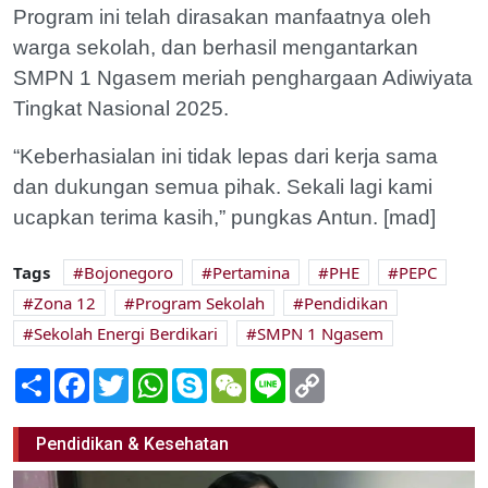
Program ini telah dirasakan manfaatnya oleh
warga sekolah, dan berhasil mengantarkan
SMPN 1 Ngasem meriah penghargaan Adiwiyata
Tingkat Nasional 2025.
“Keberhasialan ini tidak lepas dari kerja sama
dan dukungan semua pihak. Sekali lagi kami
ucapkan terima kasih,” pungkas Antun. [mad]
Tags
Bojonegoro
Pertamina
PHE
PEPC
Zona 12
Program Sekolah
Pendidikan
Sekolah Energi Berdikari
SMPN 1 Ngasem
Share
Facebook
Twitter
WhatsApp
Skype
WeChat
Line
Copy
Link
Pendidikan & Kesehatan