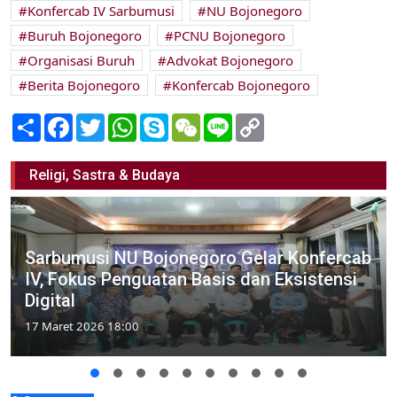
Konfercab IV Sarbumusi
NU Bojonegoro
Buruh Bojonegoro
PCNU Bojonegoro
Organisasi Buruh
Advokat Bojonegoro
Berita Bojonegoro
Konfercab Bojonegoro
Share
Facebook
Twitter
WhatsApp
Skype
WeChat
Line
Copy
Link
Religi, Sastra & Budaya
Sarbumusi NU Bojonegoro Gelar Konfercab
IV, Fokus Penguatan Basis dan Eksistensi
Digital
17 Maret 2026 18:00