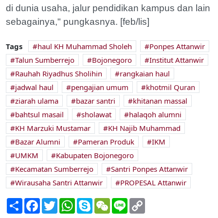
di dunia usaha, jalur pendidikan kampus dan lain
sebagainya," pungkasnya. [feb/lis]
Tags
haul KH Muhammad Sholeh
Ponpes Attanwir
Talun Sumberrejo
Bojonegoro
Institut Attanwir
Rauhah Riyadhus Sholihin
rangkaian haul
jadwal haul
pengajian umum
khotmil Quran
ziarah ulama
bazar santri
khitanan massal
bahtsul masail
sholawat
halaqoh alumni
KH Marzuki Mustamar
KH Najib Muhammad
Bazar Alumni
Pameran Produk
IKM
UMKM
Kabupaten Bojonegoro
Kecamatan Sumberrejo
Santri Ponpes Attanwir
Wirausaha Santri Attanwir
PROPESAL Attanwir
Share
Facebook
Twitter
WhatsApp
Skype
WeChat
Line
Copy
Link