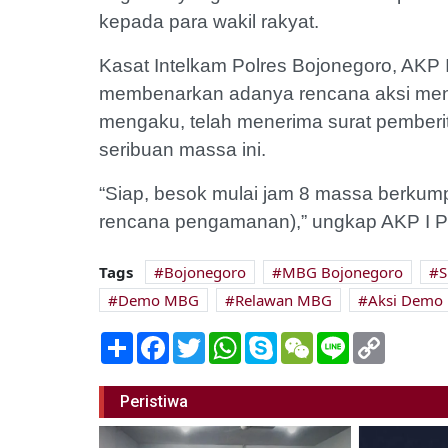
kepada para wakil rakyat.
Kasat Intelkam Polres Bojonegoro, AKP 
membenarkan adanya rencana aksi mend
mengaku, telah menerima surat pemberit
seribuan massa ini.
“Siap, besok mulai jam 8 massa berkumpu
rencana pengamanan),” ungkap AKP I Put
Tags
Bojonegoro
MBG Bojonegoro
S
Demo MBG
Relawan MBG
Aksi Demo
Share
Facebook
Twitter
WhatsApp
Skype
WeChat
Line
Copy
Link
Peristiwa