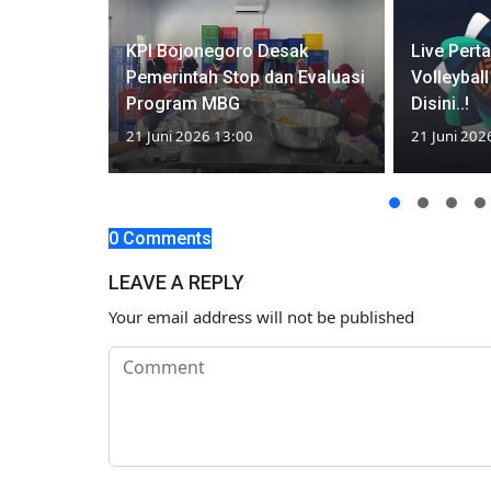
mnas Voli
KPI Bojonegoro Desak
Live Pert
en's
Pemerintah Stop dan Evaluasi
Volleyball
Program MBG
Disini..!
21 Juni 2026 13:00
21 Juni 202
0 Comments
LEAVE A REPLY
Your email address will not be published