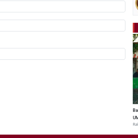
Ba
UM
Ra