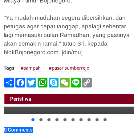
wilayah timur Bojonegoro.
"Ya mudah-mudahan segera dibersihkan, dan
petugas agar cepat tanggap, apalagi sebentar
lagi memasuki bulan Ramadhan, yang pastinya
akan semakin ramai," tutup Sri, kepada
blokBojonegoro.com. [din/mu]
Tags
sampah
pasar sumberrejo
Share
Facebook
Twitter
WhatsApp
Skype
WeChat
Line
Copy
Link
Berbahaya, Kabel Listrik di Trenggulunan
Tak Beraturan
Peristiwa
18 Mei 2017 13:00
0 Comments