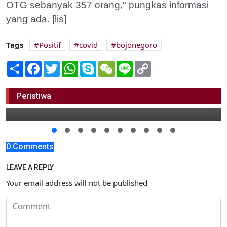
OTG sebanyak 357 orang," pungkas informasi
yang ada. [lis]
Tags
Positif
covid
bojonegoro
Share
Facebook
Twitter
WhatsApp
Skype
WeChat
Line
Copy
Link
Kekurangan Air, Padi di Balen Terancam
Gagal Panen
Peristiwa
22 Juni 2020 20:00
0 Comments
LEAVE A REPLY
Your email address will not be published