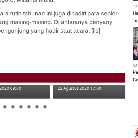
15
a rutin tahunan ini juga dihadiri para senior-
Ha
Tu
dang masing-masing. Di antaranya penyanyi
engunjung yang hadir saat acara. [lis]
ojonegoro Santuni
06
afa Pinggiran
Bupati Kunjungi Waduk Pacal,
Pe
Sebar 25 Ribu Ikan
Ge
 2020 09:00
22 Agustus 2020 17:00