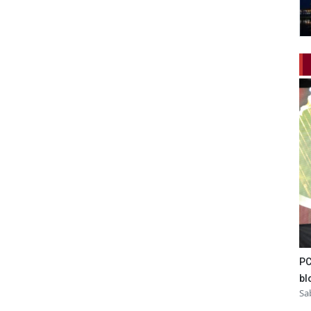
PC
bl
Sa