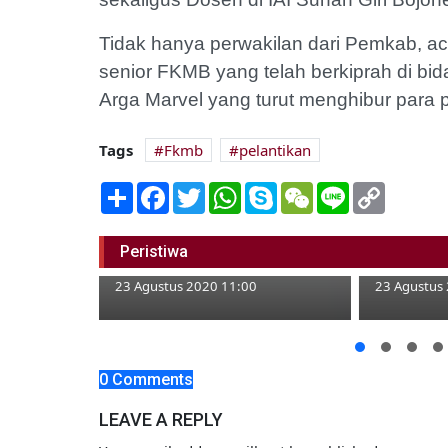
Tidak hanya perwakilan dari Pemkab, acar
senior FKMB yang telah berkiprah di bi
Arga Marvel yang turut menghibur para p
Tags
Fkmb
pelantikan
Share
Facebook
Twitter
WhatsApp
Skype
WeChat
Line
Copy
Link
Lazisnu B
Bus Donor Darah Mulai Ramai
Yatim Dhu
Peristiwa
Saat CFD
Hutan
23 Agustus 2020 11:00
23 Agustus
e-75 PMI
onor Darah
0 Comments
LEAVE A REPLY