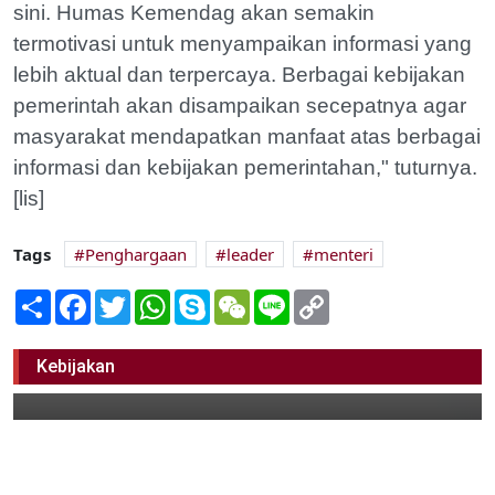
sini. Humas Kemendag akan semakin
termotivasi untuk menyampaikan informasi yang
lebih aktual dan terpercaya. Berbagai kebijakan
pemerintah akan disampaikan secepatnya agar
masyarakat mendapatkan manfaat atas berbagai
informasi dan kebijakan pemerintahan," tuturnya.
[lis]
Tags
Penghargaan
leader
menteri
Share
Facebook
Twitter
WhatsApp
Skype
WeChat
Line
Copy
Link
Satpol PP Bojonegoro Raih Penghargaan
dari Kemendagri
Kebijakan
07 Desember 2021 21:00