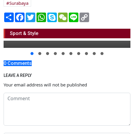
Surabaya
Share
Facebook
Twitter
WhatsApp
Skype
WeChat
Line
Copy
Link
Meriahnya Festival Banjari IKAMI
ATTANWIR
Sport & Style
24 Juni 2024 20:30
0 Comments
LEAVE A REPLY
Your email address will not be published