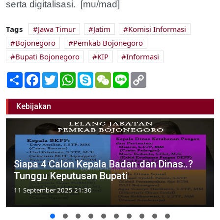
serta digitalisasi. [mu/mad]
Tags
Jawa Timur
Jatim
Komisi Informasi
Bojonegoro
Pemkab Bojonegoro
Bupati Bojonegoro
KIP
Informasi
Share
Facebook
Twitter
WhatsApp
Skype
WeChat
Line
Copy
Link
Kebijakan
Siapa 4 Calon Kepala Badan dan Dinas..?
Tunggu Keputusan Bupati
11 September 2025 21:30