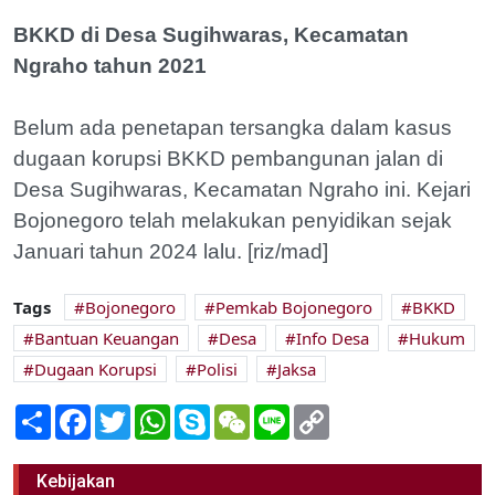
BKKD di Desa Sugihwaras, Kecamatan
Ngraho tahun 2021
Belum ada penetapan tersangka dalam kasus
dugaan korupsi BKKD pembangunan jalan di
Desa Sugihwaras, Kecamatan Ngraho ini. Kejari
Bojonegoro telah melakukan penyidikan sejak
Januari tahun 2024 lalu. [riz/mad]
Tags
Bojonegoro
Pemkab Bojonegoro
BKKD
Bantuan Keuangan
Desa
Info Desa
Hukum
Dugaan Korupsi
Polisi
Jaksa
Share
Facebook
Twitter
WhatsApp
Skype
WeChat
Line
Copy
Link
SI TAWAF, Aplikasi Wakaf PCNU
Kebijakan
Bojonegoro Berbasis WebGIS