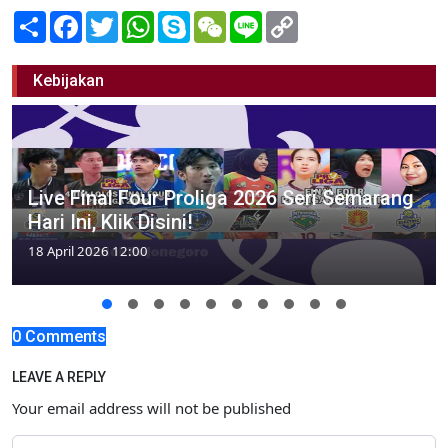
Share
Facebook
Twitter
WhatsApp
Skype
WeChat
Line
Copy
Link
Kebijakan
Live Final Four Proliga 2026 Seri Semarang
Hari Ini, Klik Disini!
18 April 2026 12:00
0 Comments
LEAVE A REPLY
Your email address will not be published