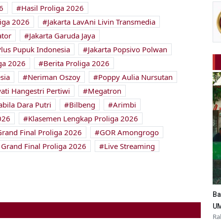
6
Hasil Proliga 2026
liga 2026
Jakarta LavAni Livin Transmedia
tor
Jakarta Garuda Jaya
Plus Pupuk Indonesia
Jakarta Popsivo Polwan
iga 2026
Berita Proliga 2026
sia
Neriman Oszoy
Poppy Aulia Nursutan
ti Hangestri Pertiwi
Megatron
abila Dara Putri
Bilbeng
Arimbi
026
Klasemen Lengkap Proliga 2026
Grand Final Proliga 2026
GOR Amongrogo
 Grand Final Proliga 2026
Live Streaming
Ba
UM
Ra