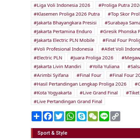
Liga Voli Indonesia 2026
Proliga Putra 202
Klasemen Proliga 2026 Putra
Top Skor Pro
Jakarta Bhayangkara Presisi
Surabaya Sama
Jakarta Pertamina Enduro
Gresik Phonska 
Jakarta Electric PLN Mobile
Final Four Prol
Voli Profesional Indonesia
Atlet Voli Indone
Electric PLN
Juara Proliga 2026
Megawa
Jakarta Livin Mandiri
Yolla Yuliana
Sals
Arimbi Syifana
Final Four
Final Four 2
Hasil Pertandingan Lengkap Proliga 2026
Kota Yogyakarta
Live Grand Final
Tiket
Live Pertandingan Grand Final
Share
Facebook
Twitter
WhatsApp
Skype
WeChat
Line
Copy
Link
Sport & Style