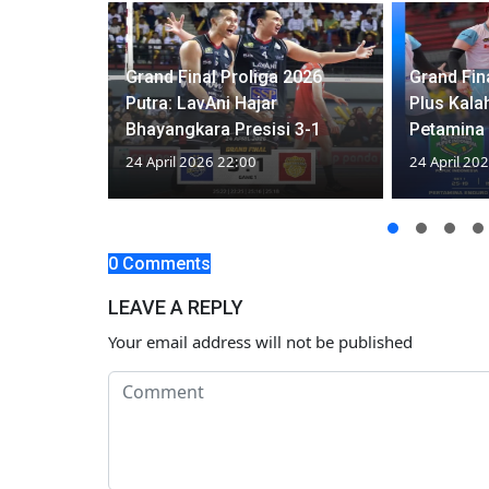
Grand Final Proliga 2026
Grand Fin
uara 3,
Putra: LavAni Hajar
Plus Kala
ya 2-1
Bhayangkara Presisi 3-1
Petamina
24 April 2026 22:00
24 April 20
0 Comments
LEAVE A REPLY
Your email address will not be published