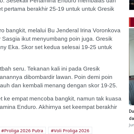
ko. Sesekali Pertamina Enduro membalas dari
 pertama berakhir 25-19 untuk untuk Gresik
o bangkit, melalui Bu Jenderal Irina Voronkova
 Sasgia ikut menyumbang poin juga. Gresik
y Eka. Skor set kedua selesai 19-25 untuk
bah seru. Tekanan kali ini pada Gresik
hanannya dibombardir lawan. Poin demi poin
auh dan kembali menang dengan skor 19-25.
 set ke empat mencoba bangkit, namun tak kuasa
amina Enduro. Akhirnya set keempat berakhir
Du
da
Ju
Proliga 2026 Putra
Voli Proliga 2026