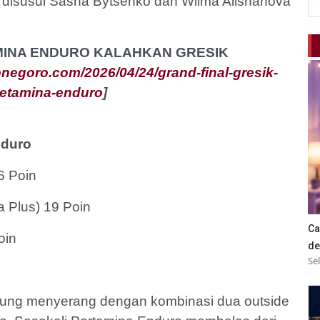
, disusul Sasha Bytsenko dan Wilma Alishanova
MINA ENDURO KALAHKAN GRESIK
negoro.com/2026/04/24/grand-final-gresik-
petamina-enduro
]
nduro
6 Poin
 Plus) 19 Poin
Ca
oin
de
Se
sung menyerang dengan kombinasi dua outside