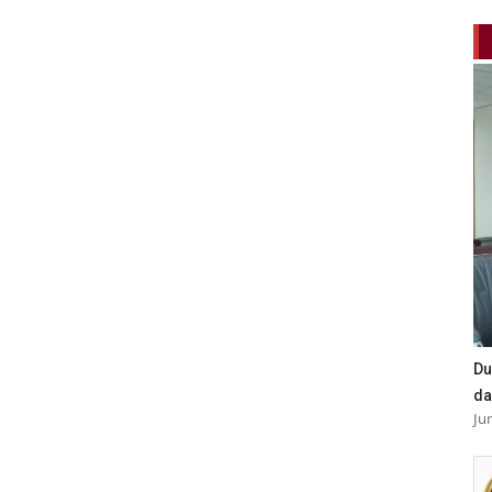
Du
da
Ju