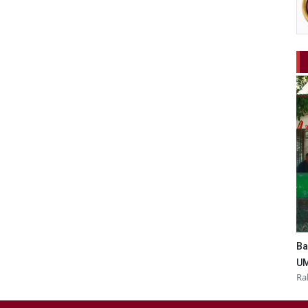
Ba
UM
Ra